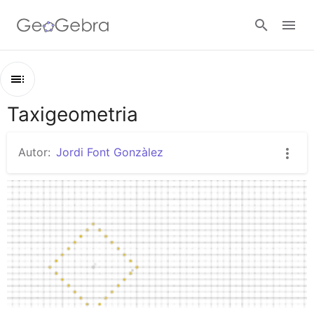
Google Classroom
Taxigeometria
Esbós
Aula GeoGebra
Taxigeometria
Autor:
Jordi Font Gonzàlez
Còniques del taxista
Valideu-vos
Altres taxistes