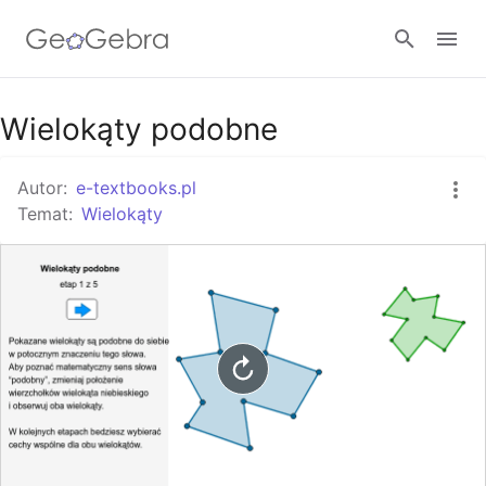
Google Classroom
Wielokąty podobne
Autor:
e-textbooks.pl
GeoGebra Classroom
Temat:
Wielokąty
Zaloguj się