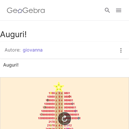
Google Classroom
Auguri!
Autore:
giovanna
GeoGebra Classroom
Auguri!
Accedi