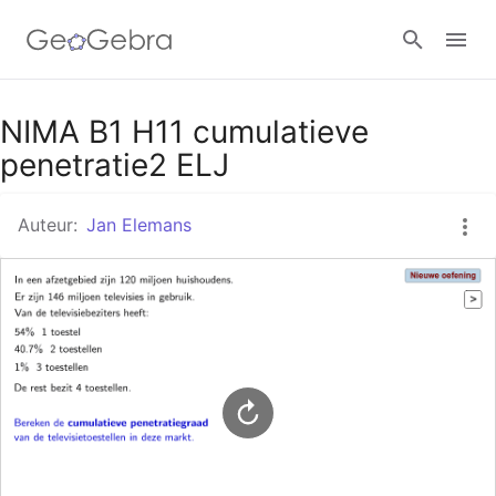
Google Classroom
NIMA B1 H11 cumulatieve
penetratie2 ELJ
GeoGebra Klaslokaal
Auteur:
Jan Elemans
Aanmelden