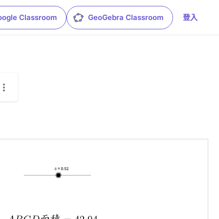
oogle Classroom
GeoGebra Classroom
登入