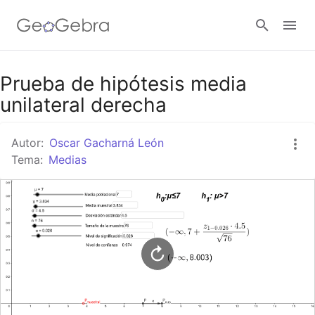
Google Classroom
Prueba de hipótesis media
unilateral derecha
GeoGebra Classroom
Autor:
Oscar Gacharná León
Tema:
Medias
Abrir sesión