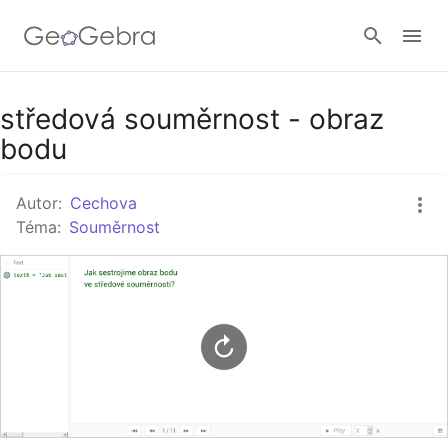
Google Classroom
středová souměrnost - obraz
bodu
GeoGebra Třída
Autor:
Cechova
Téma:
Souměrnost
Přihlásit