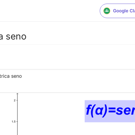
Google C
a seno
trica seno