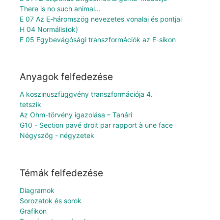
There is no such animal...
E 07 Az E-háromszög nevezetes vonalai és pontjai
H 04 Normális(ok)
E 05 Egybevágósági transzformációk az E-síkon
Anyagok felfedezése
A koszinuszfüggvény transzformációja 4.
tetszik
Az Ohm-törvény igazolása – Tanári
G10 - Section pavé droit par rapport à une face
Négyszög - négyzetek
Témák felfedezése
Diagramok
Sorozatok és sorok
Grafikon