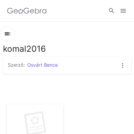
Bejelentkezés
komal2016
Áttekintés
komal2016
Szerző:
Osvárt Bence
komal