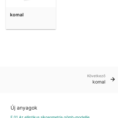
komal
Következő
komal
Új anyagok
E 01 Az elliptikus síkgeometria gömb-modellje