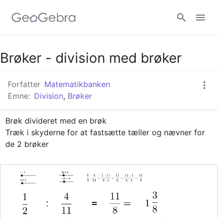
Google Classroom
Brøker - division med brøker
Forfatter
Matematikbanken
GeoGebra Classroom
Emne:
Division
,
Brøker
Brøk divideret med en brøk

Log ind
Træk i skyderne for at fastsætte tæller og nævner for 
de 2 brøker