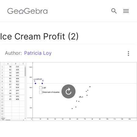
Google Classroom
Ice Cream Profit (2)
Author:
Patricia Loy
GeoGebra Classroom
Sign in