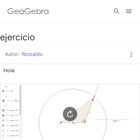
Google Classroom
ejercicio
Autor:
Riobaldo
GeoGebra Classroom
Hola
Abrir sesión