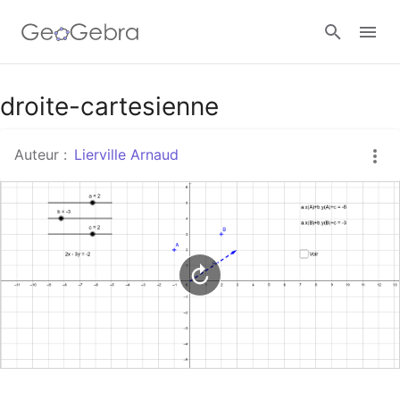
Google Classroom
droite-cartesienne
Auteur :
Lierville Arnaud
Classe GeoGebra
Se connecter