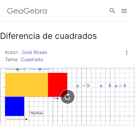
Google Classroom
Diferencia de cuadrados
Autor:
José Rosas
GeoGebra Classroom
Tema:
Cuadrado
Abrir sesión