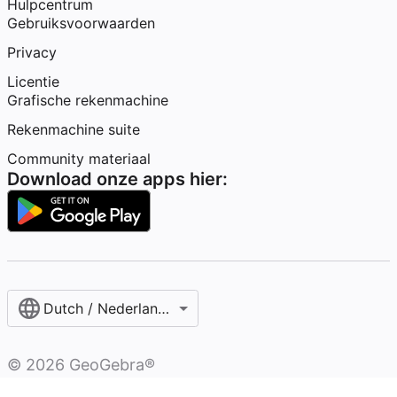
Hulpcentrum
Gebruiksvoorwaarden
Privacy
Licentie
Grafische rekenmachine
Rekenmachine suite
Community materiaal
Download onze apps hier:
Dutch / Nederlands‎ (België)‎
©
2026
GeoGebra®