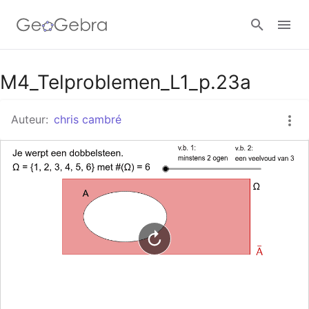
Google Classroom
M4_Telproblemen_L1_p.23a
Auteur:
chris cambré
GeoGebra Klaslokaal
Aanmelden