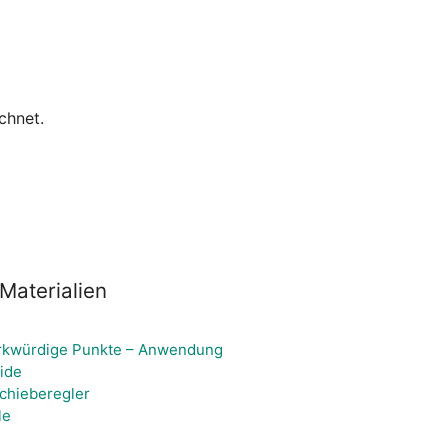
chnet.
Materialien
rkwürdige Punkte – Anwendung
ide
chieberegler
le