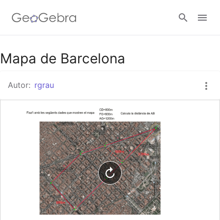
Google Classroom
Mapa de Barcelona
Autor:
rgrau
Aula GeoGebra
Valideu-vos