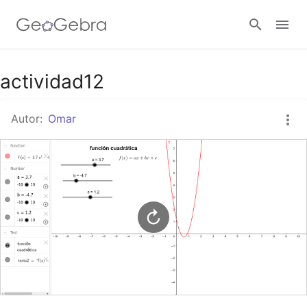
Google Classroom
actividad12
Autor:
Omar
GeoGebra Classroom
Abrir sesión