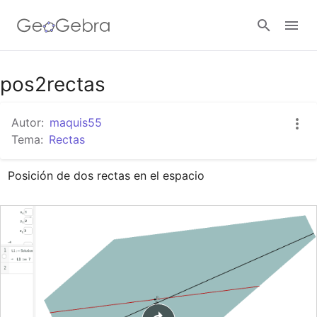
Google Classroom
pos2rectas
Autor:
maquis55
GeoGebra Classroom
Tema:
Rectas
Posición de dos rectas en el espacio
Abrir sesión