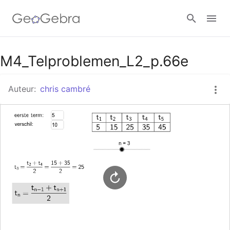
Google Classroom
M4_Telproblemen_L2_p.66e
Auteur:
chris cambré
GeoGebra Klaslokaal
Aanmelden