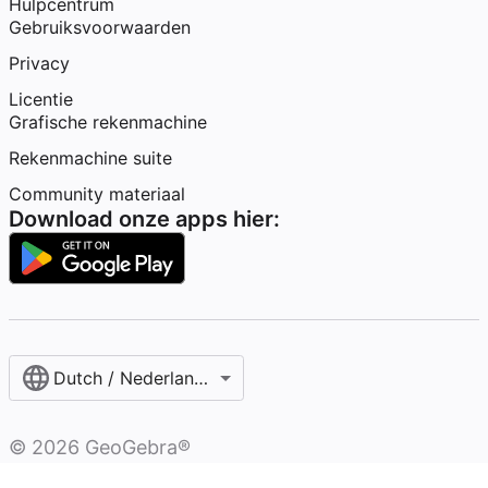
Hulpcentrum
Gebruiksvoorwaarden
Privacy
Licentie
Grafische rekenmachine
Rekenmachine suite
Community materiaal
Download onze apps hier:
Dutch / Nederlands‎ (België)‎
©
2026
GeoGebra®