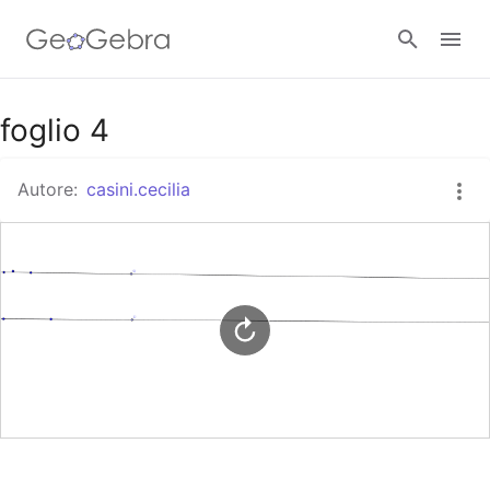
Google Classroom
foglio 4
Autore:
casini.cecilia
GeoGebra Classroom
Accedi