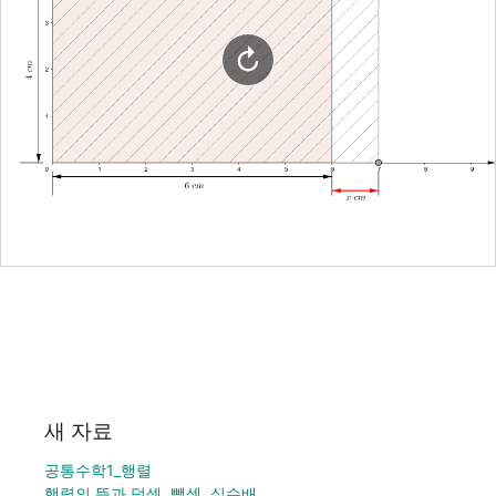
새 자료
공통수학1_행렬
행렬의 뜻과 덧셈, 뺄셈, 실수배