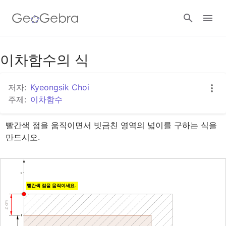
구글 클래스룸
이차함수의 식
저자:
Kyeongsik Choi
지오지브라 클래스룸
주제:
이차함수
빨간색 점을 움직이면서 빗금친 영역의 넓이를 구하는 식을 
로그인
만드시오.