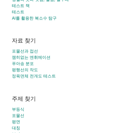
테스트 책
테스트
AI를 활용한 복소수 탐구
자료 찾기
포물선과 접선
잼히없는 엔휘메이션
푸아송 분포
평행선의 작도
정육면체 전개도 테스트
주제 찾기
부등식
포물선
평면
대칭