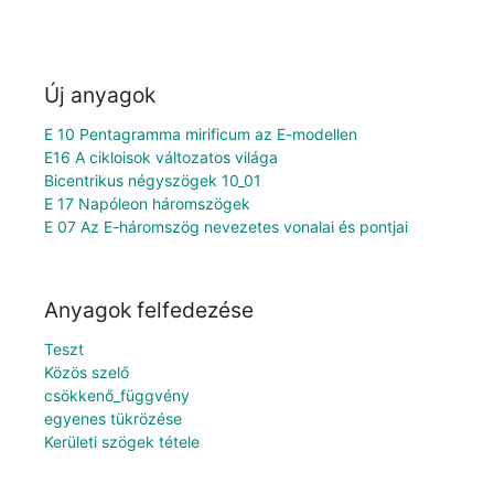
Új anyagok
E 10 Pentagramma mirificum az E-modellen
E16 A cikloisok változatos világa
Bicentrikus négyszögek 10_01
E 17 Napóleon háromszögek
E 07 Az E-háromszög nevezetes vonalai és pontjai
Anyagok felfedezése
Teszt
Közös szelő
csökkenő_függvény
egyenes tükrözése
Kerületi szögek tétele