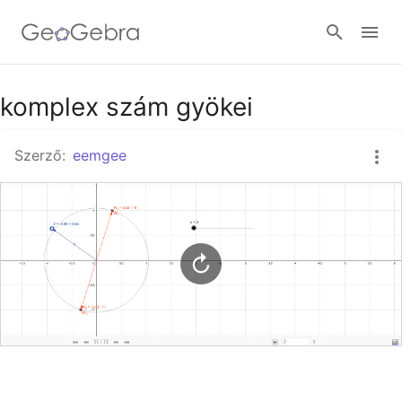
Google Classroom
komplex szám gyökei
Szerző:
eemgee
GeoGebra Classroom
Bejelentkezés