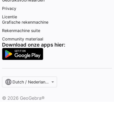
Gebruiksvoorwaarden
Privacy
Licentie
Grafische rekenmachine
Rekenmachine suite
Community materiaal
Download onze apps hier:
Dutch / Nederlands‎ (België)‎
©
2026
GeoGebra®