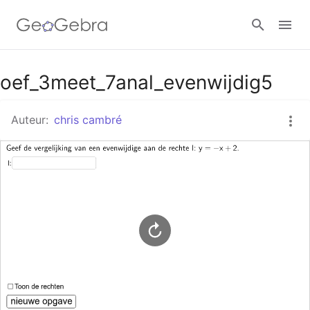
Google Classroom
oef_3meet_7anal_evenwijdig5
Auteur:
chris cambré
GeoGebra Klaslokaal
Aanmelden