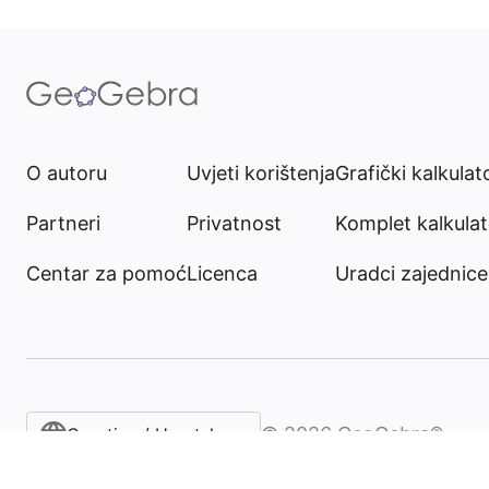
O autoru
Uvjeti korištenja
Grafički kalkulat
Partneri
Privatnost
Komplet kalkula
Centar za pomoć
Licenca
Uradci zajednice
©
2026
GeoGebra®
Croatian / Hrvatska‎