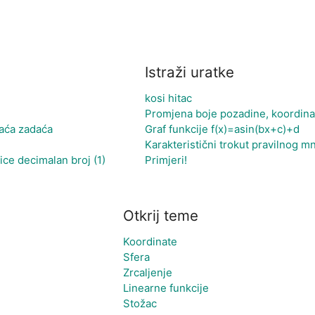
Istraži uratke
kosi hitac
Promjena boje pozadine, koordina
maća zadaća
Graf funkcije f(x)=asin(bx+c)+d
Karakteristični trokut pravilnog 
ice decimalan broj (1)
Primjeri!
Otkrij teme
Koordinate
Sfera
Zrcaljenje
Linearne funkcije
Stožac