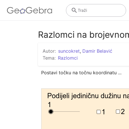
Traži
Razlomci na brojevnom
Autor:
suncokret
,
Damir Belavić
Tema:
Razlomci
Postavi točku na točnu koordinatu ...