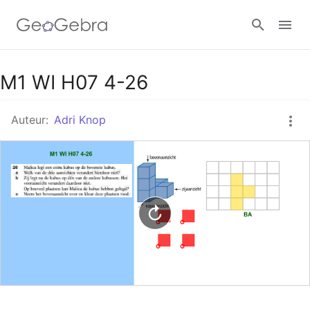
Google Classroom
M1 WI H07 4-26
Auteur:
Adri Knop
GeoGebra Klaslokaal
Aanmelden