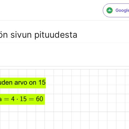
Googl
liön sivun pituudesta