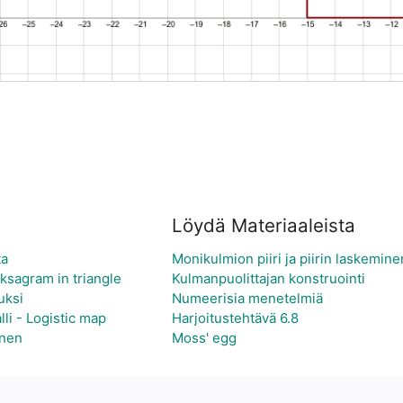
Löydä Materiaaleista
ta
Monikulmion piiri ja piirin laskemine
ksagram in triangle
Kulmanpuolittajan konstruointi
uksi
Numeerisia menetelmiä
lli - Logistic map
Harjoitustehtävä 6.8
inen
Moss' egg