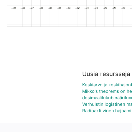
Uusia resursseja
Keskiarvo ja keskihajon
Mikko's theorems on he
desimaalilukubinääriluv
Verhulstin logistinen ma
Radioaktiivinen hajoam