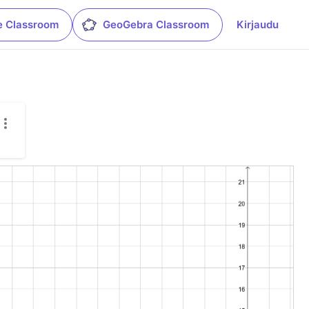
e Classroom
GeoGebra Classroom
Kirjaudu