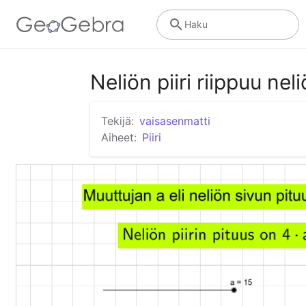
Haku
Neliön piiri riippuu ne
Tekijä:
vaisasenmatti
Aiheet:
Piiri