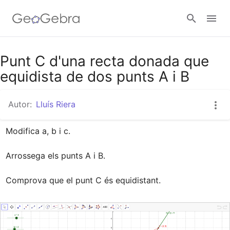
Google Classroom
Punt C d'una recta donada que
equidista de dos punts A i B
Aula GeoGebra
Autor:
Lluís Riera
Modifica a, b i c.

Valideu-vos
Arrossega els punts A i B.

Comprova que el punt C és equidistant.