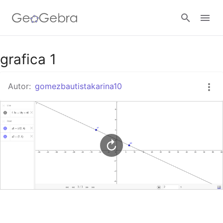
Google Classroom
grafica 1
Autor:
gomezbautistakarina10
GeoGebra Classroom
Abrir sesión