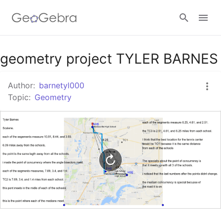
Google Classroom
geometry project TYLER BARNES
Author:
barnetyl000
GeoGebra Classroom
Topic:
Geometry
Sign in