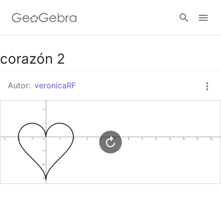
Google Classroom
corazón 2
Autor:
veronicaRF
GeoGebra Classroom
Abrir sesión