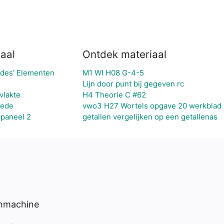
aal
Ontdek materiaal
ides' Elementen
M1 WI H08 G-4-5
Lijn door punt bij gegeven rc
vlakte
H4 Theorie C #62
nede
vwo3 H27 Wortels opgave 20 werkblad
jpaneel 2
getallen vergelijken op een getallenas
enmachine