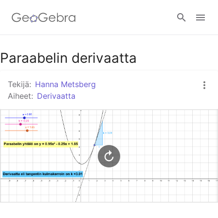
Google Classroom
Paraabelin derivaatta
Tekijä:
Hanna Metsberg
GeoGebra Classroom
Aiheet:
Derivaatta
Kirjaudu