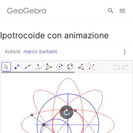
Google Classroom
Ipotrocoide con animazione
Autore:
marco barbaini
GeoGebra Classroom
Accedi