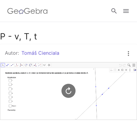
Google Classroom
P - v, T, t
Autor:
Tomáš Cienciala
GeoGebra Třída
Přihlásit