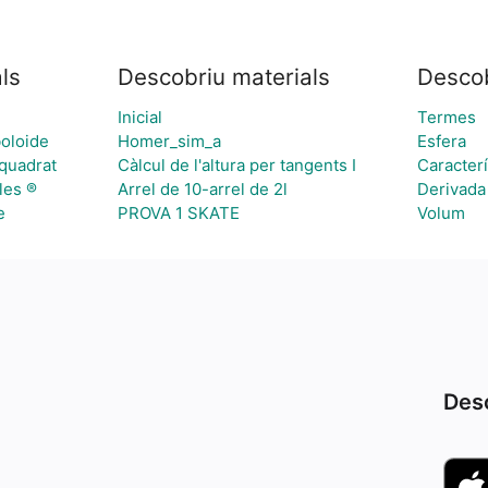
ls
Descobriu materials
Desco
Inicial
Termes
boloide
Homer_sim_a
Esfera
 quadrat
Càlcul de l'altura per tangents I
Caracterí
les ®
Arrel de 10-arrel de 2l
Derivada
e
PROVA 1 SKATE
Volum
Desc