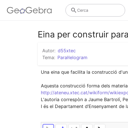
Cerca
Eina per construir par
Autor:
d55xtec
Tema:
Paral·lelogram
Una eina que facilita la construcció d'un
http://ateneu.xtec.cat/wikiform/wikiex
L'autoria correspòn a Jaume Bartrolí, P
I és el Departament d’Ensenyament de la