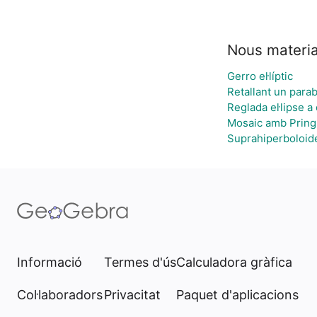
Nous materia
Gerro el·líptic
Retallant un para
Reglada el·lipse a
Mosaic amb Pring
Suprahiperboloid
Informació
Termes d'ús
Calculadora gràfica
Col·laboradors
Privacitat
Paquet d'aplicacions