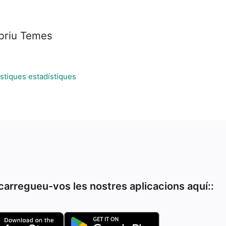
briu Temes
stiques estadístiques
arregueu-vos les nostres aplicacions aquí::