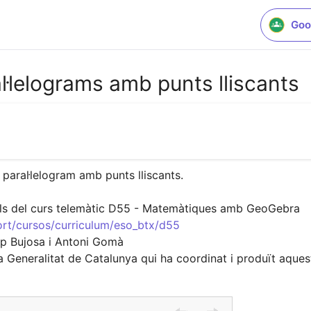
Goo
al·lelograms amb punts lliscants
 paral·lelogram amb punts lliscants.

port/cursos/curriculum/eso_btx/d55
ep Bujosa i Antoni Gomà

 Generalitat de Catalunya qui ha coordinat i produït aquest