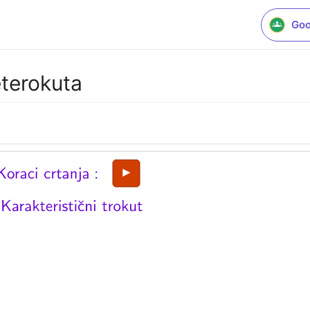
Goo
eterokuta