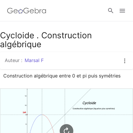
Google Classroom
Cycloide . Construction
algébrique
Classe GeoGebra
Auteur :
Marsal F
Construction algébrique entre 0 et pi puis symétries
Se connecter