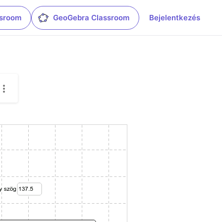
ssroom
GeoGebra Classroom
Bejelentkezés