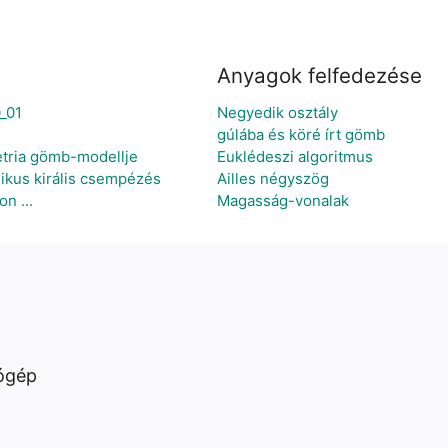
Anyagok felfedezése
_01
Negyedik osztály
gúlába és köré írt gömb
etria gömb-modellje
Euklédeszi algoritmus
ikus királis csempézés
Ailles négyszög
n ...
Magasság-vonalak
ógép