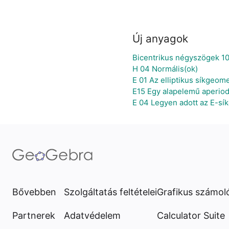
Új anyagok
Bicentrikus négyszögek 10
H 04 Normális(ok)
E 01 Az elliptikus síkgeom
E15 Egy alapelemű aperiod
E 04 Legyen adott az E-síko
Bővebben
Szolgáltatás feltételei
Grafikus számol
Partnerek
Adatvédelem
Calculator Suite