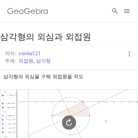
구글 클래스룸
삼각형의 외심과 외접원
저자:
vanila521
지오지브라 클래스룸
주제:
외접원
,
삼각형
삼각형의 외심을 구해 외접원을 작도
로그인