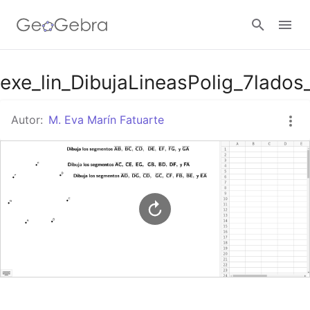
Google Classroom
exe_lin_DibujaLineasPolig_7lados
Autor:
M. Eva Marín Fatuarte
GeoGebra Classroom
Abrir sesión