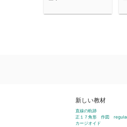
新しい教材
直線の軌跡
正１７角形 作図 regular 1
カージオイド