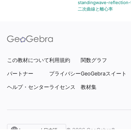
standingwave-reflection-
二次曲線と離心率
この教材について
利用規約
関数グラフ
パートナー
プライバシー
GeoGebraスイート
ヘルプ・センター
ライセンス
教材集
©
2026
GeoGebra®
Japanese / 日本語