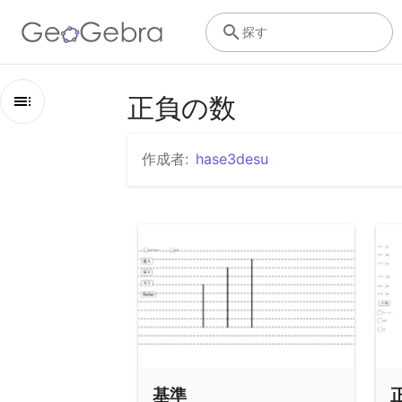
探す
正負の数
概
要
作成者:
hase3desu
正負の数
基準
正負の分数の加法
タイムマシン
基準