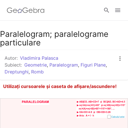
Google Classroom
Paralelogram; paralelograme
particulare
GeoGebra Classroom
Autor:
Vladimira Palasca
Subiect:
Geometrie
,
Paralelogram
,
Figuri Plane
,
Dreptunghi
,
Romb
Autentificare
Utilizați cursoarele și caseta de afișare/ascundere!