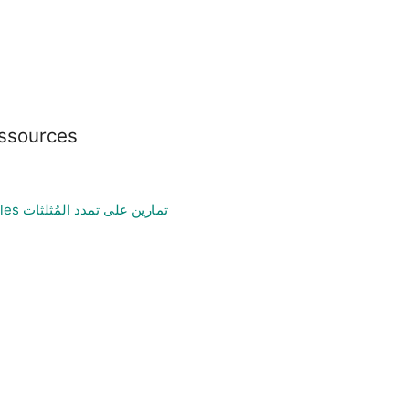
essources
Practice Dilating Triangles تمارين على تمدد المُثلثات