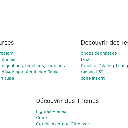
urces
Découvrir des r
restant.
ondes dephasées
ntielles
taha
inéquations, fonctions, coniques
développé réduit modifiable
ramses059
'un cube
cone inscrit
Découvrir des Thèmes
Figures Planes
Cône
Cercle Inscrit ou Circonscrit