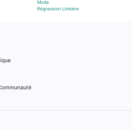
Mode
Régression Linéaire
hique
 Communauté