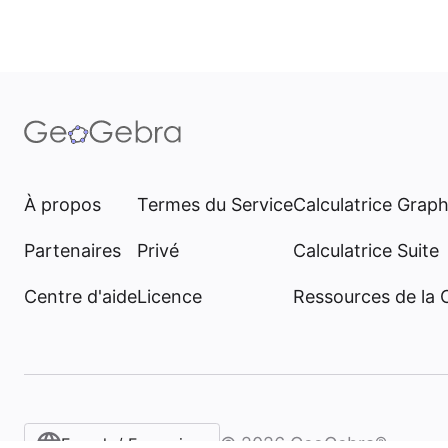
À propos
Termes du Service
Calculatrice Grap
Partenaires
Privé
Calculatrice Suite
Centre d'aide
Licence
Ressources de la
©
2026
GeoGebra®
French / Français‎