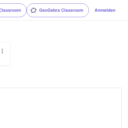
Classroom
GeoGebra Classroom
Anmelden