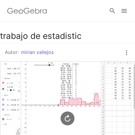
Google Classroom
trabajo de estadistic
Autor:
mirian vallejos
GeoGebra Classroom
Abrir sesión