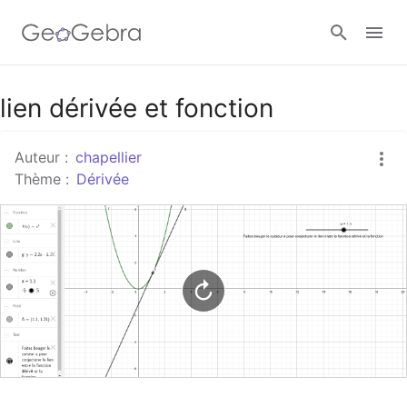
Google Classroom
lien dérivée et fonction
Auteur :
chapellier
Classe GeoGebra
Thème :
Dérivée
Se connecter