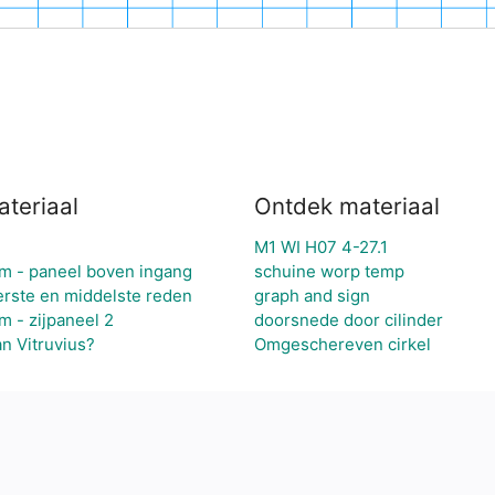
teriaal
Ontdek materiaal
M1 WI H07 4-27.1
um - paneel boven ingang
schuine worp temp
terste en middelste reden
graph and sign
m - zijpaneel 2
doorsnede door cilinder
an Vitruvius?
Omgeschereven cirkel