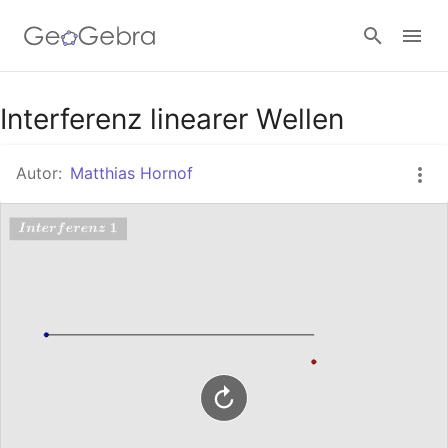
Google Classroom
Interferenz linearer Wellen
Autor:
Matthias Hornof
GeoGebra Classroom
Anmelden