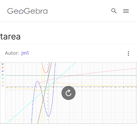
Google Classroom
tarea
Autor:
jm1
GeoGebra Classroom
Abrir sesión